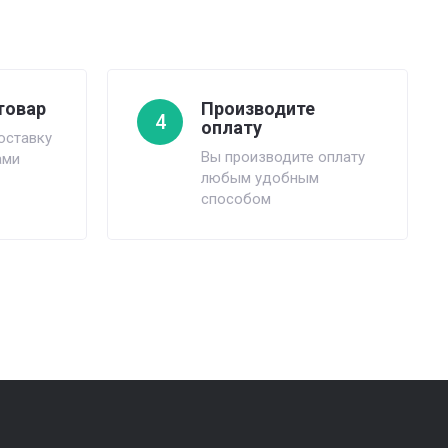
товар
Производите
4
оплату
оставку
Вы производите оплату
ами
любым удобным
способом