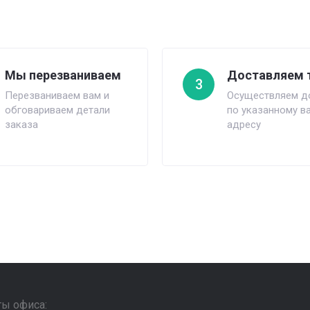
Мы перезваниваем
Доставляем 
3
Перезваниваем вам и
Осуществляем д
обговариваем детали
по указанному в
заказа
адресу
ты офиса: