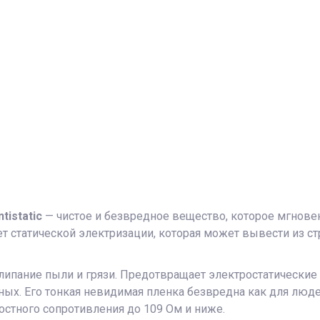
ntistatic
— чистое и безвредное вещество, которое мгновен
ует статической электризации, которая может вывести из
липание пыли и грязи. Предотвращает электростатические 
ых. Его тонкая невидимая пленка безвредна как для людей
остного сопротивления до 109 Ом и ниже.